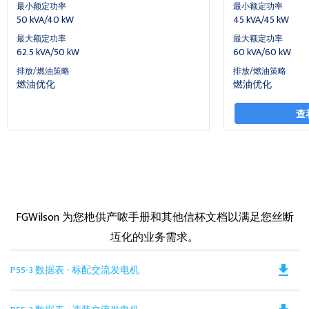
最小额定功率
最小额定功率
50 kVA/40 kW
45 kVA/45 kW
最大额定功率
最大额定功率
62.5 kVA/50 kW
60 kVA/60 kW
排放/燃油策略
排放/燃油策略
燃油优化
燃油优化
查
FGWilson 为您杝供产哝手册和其他信杯文档以满足您丝断
坘化的业务需求。
Do
file_download
P55-3 数据表 - 标配交流发电机
PD
Op