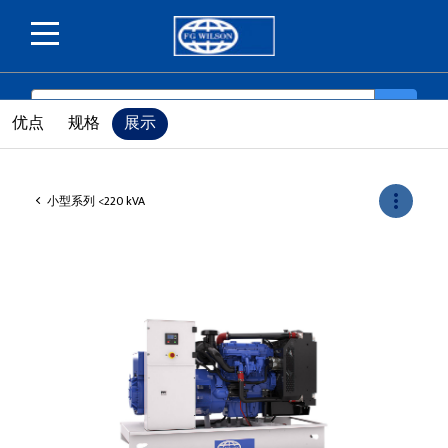
SEARCH
search
优点
规格
展示
more_vert
小型系列 <220 kVA