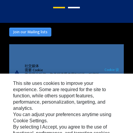
Join our Mailing lists
社交媒体
Cookie 设
需要 Cookie
warning
要启用此功能，您必须接受使用针对性、功能性
置
和性能 Cookie。
This site uses cookies to improve your
experience. Some are required for the site to
function, while others support features,
performance, personalization, targeting, and
analytics.
隐私
You can adjust your preferences anytime using
Cookie Settings
Cookie Settings.
By selecting I Accept, you agree to the use of
法律