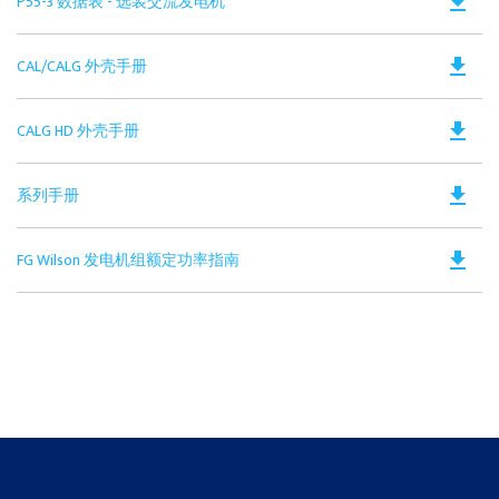
Do
file_download
P55-3 数据表 - 选装交流发电机
in
PD
a
Op
N
Do
file_download
CAL/CALG 外壳手册
in
Ta
PD
a
Op
N
Do
file_download
CALG HD 外壳手册
in
Ta
PD
a
Op
N
Do
file_download
系列手册
in
Ta
PD
a
Op
N
Do
file_download
FG Wilson 发电机组额定功率指南
in
Ta
PD
a
Op
N
in
Ta
a
N
Ta