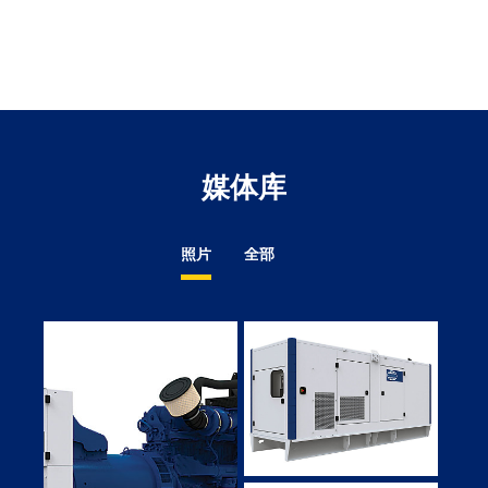
in
Ta
a
N
Ta
媒体库
照片
全部