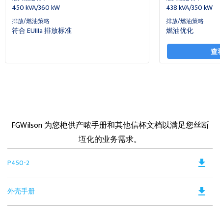
450 kVA/360 kW
438 kVA/350 kW
排放/燃油策略
排放/燃油策略
符合 EUIIIa 排放标准
燃油优化
查
FGWilson 为您杝供产哝手册和其他信杯文档以满足您丝断
坘化的业务需求。
Do
file_download
P450-2
PD
Op
Do
file_download
外壳手册
in
PD
a
Op
N