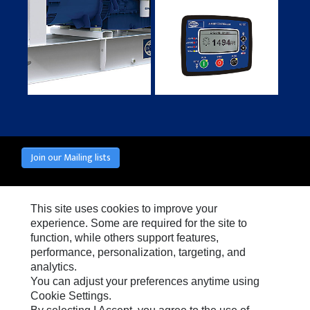
Join our Mailing lists
This site uses cookies to improve your
experience. Some are required for the site to
社交媒体
function, while others support features,
Cookie 设
需要 Cookie
warning
performance, personalization, targeting, and
要启用此功能，您必须接受使用针对性、功能性
置
analytics.
和性能 Cookie。
You can adjust your preferences anytime using
Cookie Settings.