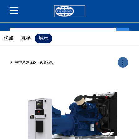
SEARCH
search
优点
规格
展示
more_vert
中型系列 225 – 938 kVA