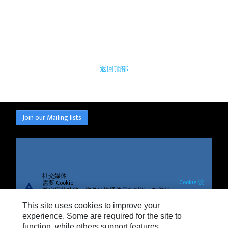
返回顶部
Join our Mailing lists
社交媒体
Cookie 设
需要 Cookie
warning
要启用此功能，您必须接受使用针对性、功能性
置
和性能 Cookie。
This site uses cookies to improve your
experience. Some are required for the site to
function, while others support features,