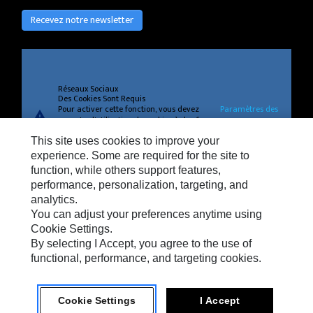
Recevez notre newsletter
Réseaux Sociaux
Des Cookies Sont Requis
Pour activer cette fonction, vous devez
Paramètres des
warning
accepter l'utilisation de cookies à des fins
cookies
de fonctionnement, de performances et
This site uses cookies to improve your
de ciblage.
experience. Some are required for the site to
function, while others support features,
performance, personalization, targeting, and
analytics.
Confidentialité
You can adjust your preferences anytime using
Cookie Settings
Cookie Settings.
By selecting I Accept, you agree to the use of
Légal
functional, performance, and targeting cookies.
Cookie Settings
I Accept