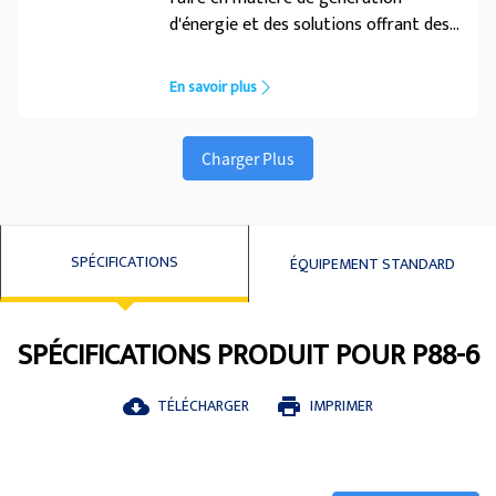
d'énergie et des solutions offrant des
produits longue durée et nécessitant
peu d'entretien. Dotés d'excellentes
En savoir plus
performances et capacités de
démarrage du moteur, ces
alternateurs ont été conçus
Charger Plus
spécialement pour fonctionner avec le
groupe électrogène FGWilson
SPÉCIFICATIONS
ÉQUIPEMENT STANDARD
SPÉCIFICATIONS PRODUIT POUR P88-6
TÉLÉCHARGER
IMPRIMER
cloud_download
print