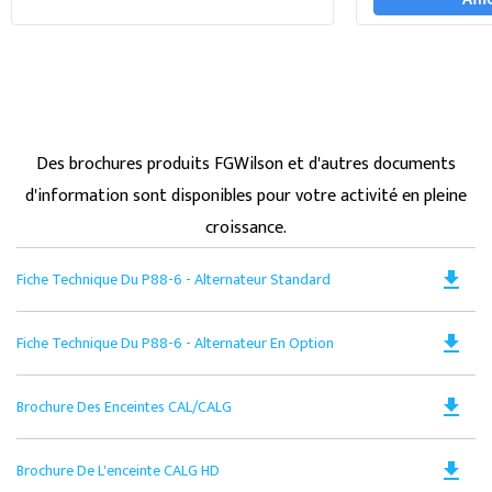
Des brochures produits FGWilson et d'autres documents
d'information sont disponibles pour votre activité en pleine
croissance.
Do
file_download
Fiche Technique Du P88-6 - Alternateur Standard
PD
Op
Do
file_download
Fiche Technique Du P88-6 - Alternateur En Option
in
PD
a
Op
N
Do
file_download
Brochure Des Enceintes CAL/CALG
in
Ta
PD
a
Op
N
Do
file_download
Brochure De L'enceinte CALG HD
in
Ta