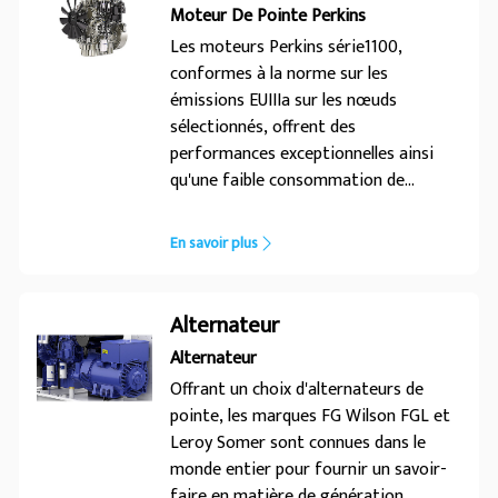
Moteur De Pointe Perkins
FGWilson, conçues pour le monde
Les moteurs Perkins série1100,
d'aujourd'hui.
conformes à la norme sur les
émissions EUIIIa sur les nœuds
sélectionnés, offrent des
performances exceptionnelles ainsi
qu'une faible consommation de
carburant. Ces moteurs ont été
conçus et éprouvés sur le terrain pour
En savoir plus
une large gamme d'applications. Grâce
à sa faible consommation de
carburant et d'huile, ainsi qu'à des
Alternateur
intervalles d'entretien de 500heures, le
Alternateur
moteur série1100 bénéficie d'une durée
Offrant un choix d'alternateurs de
de vie prolongée.
pointe, les marques FG Wilson FGL et
Leroy Somer sont connues dans le
monde entier pour fournir un savoir-
faire en matière de génération