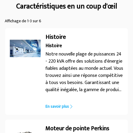
Caractéristiques en un coup d'œil
Affichage de 1-3 sur 6
Histoire
Histoire
Notre nouvelle plage de puissances 24
- 220 kVA offre des solutions d'énergie
fiables adaptées au monde actuel. Vous
trouvez ainsi une réponse compétitive
à tous vos besoins. Garantissant une
qualité inégalée, la gamme de produits
24 - 220 kVA propose des
performances éprouvées avec un
En savoir plus
grand choix d'options. La gamme est
ainsi optimisée pour un grand nombre
d'applications et d'environnements
Moteur de pointe Perkins
divers. Faites confiance aux solutions