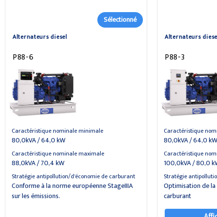
Sélectionné
Alternateurs diesel
Alternateurs diese
P88-6
P88-3
Caractéristique nominale minimale
Caractéristique nom
80,0kVA / 64,0 kW
80,0kVA / 64,0 k
Caractéristique nominale maximale
Caractéristique nom
88,0kVA / 70,4 kW
100,0kVA / 80,0 
Stratégie antipollution/d'économie de carburant
Stratégie antipollut
Conforme à la norme européenne StageIIIA
Optimisation de l
sur les émissions.
carburant
Affi