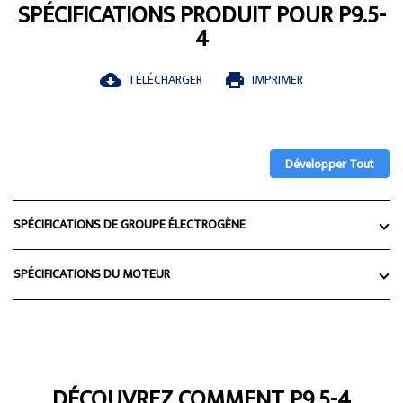
SPÉCIFICATIONS PRODUIT POUR P9.5-
4
TÉLÉCHARGER
IMPRIMER
cloud_download
print
Développer Tout
SPÉCIFICATIONS DE GROUPE ÉLECTROGÈNE
SPÉCIFICATIONS DU MOTEUR
DÉCOUVREZ COMMENT P9.5-4