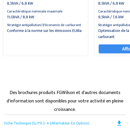
8,5kVA / 6,8 kW
8,5kVA / 6,8 kW
Caractéristique nominale maximale
Caractéristique nom
11,0kVA / 8,8 kW
9,5kVA / 7,6 kW
Stratégie antipollution/d'économie de carburant
Stratégie antipollut
Conforme à la norme sur les émissions EUIIIa
Optimisation de l
carburant
Affi
Des brochures produits FGWilson et d'autres documents
d'information sont disponibles pour votre activité en pleine
croissance.
Do
file_download
Fiche Technique Du P9.5-4 (Alternateur En Option)
PD