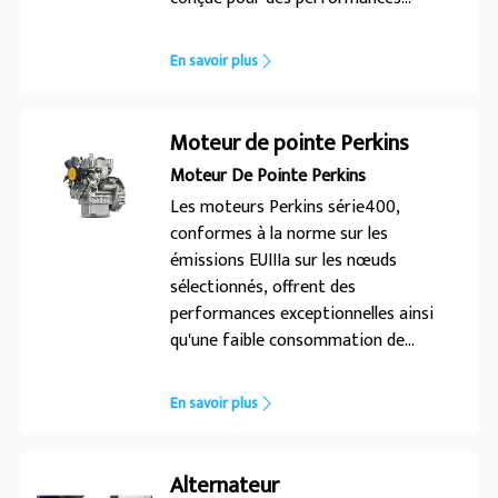
optimales dans diverses applications,
notamment la construction, les zones
En savoir plus
résidentielles, la vente au détail et les
télécommunications. Le design
contemporain de l'option d'enceinte en
Moteur de pointe Perkins
polymère redéfinit la longévité sur le
Moteur De Pointe Perkins
marché et enrichit également cette
Les moteurs Perkins série400,
gamme avec l'enceinte en métal plus
conformes à la norme sur les
traditionnelle. Pour un
émissions EUIIIa sur les nœuds
fonctionnement sans interruption,
sélectionnés, offrent des
faites confiance à FG Wilson.
performances exceptionnelles ainsi
qu'une faible consommation de
carburant. Ces moteurs ont été
conçus et éprouvés sur le terrain pour
En savoir plus
une large gamme d'applications. Ils
sont fiables et offrent également de
faibles coûts d'exploitation et un
Alternateur