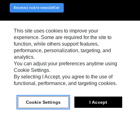
Recevez notre newsletter
This site uses cookies to improve your
experience. Some are required for the site to
Réseaux Sociaux
Des Cookies Sont Requis
function, while others support features,
Pour activer cette fonction, vous devez
Paramètres des
warning
performance, personalization, targeting, and
accepter l'utilisation de cookies à des fins
cookies
analytics.
de fonctionnement, de performances et
de ciblage.
You can adjust your preferences anytime using
Cookie Settings.
By selecting I Accept, you agree to the use of
functional, performance, and targeting cookies.
Confidentialité
Cookie Settings
Cookie Settings
I Accept
Légal