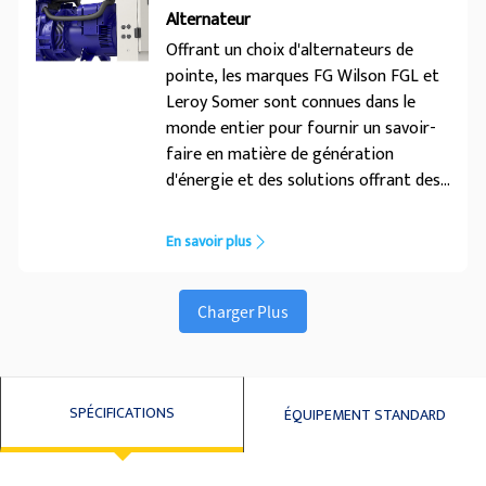
excellent rendement énergétique.
Alternateur
Offrant un choix d'alternateurs de
pointe, les marques FG Wilson FGL et
Leroy Somer sont connues dans le
monde entier pour fournir un savoir-
faire en matière de génération
d'énergie et des solutions offrant des
produits longue durée et nécessitant
peu d'entretien. Dotés d'excellentes
En savoir plus
performances et capacités de
démarrage du moteur, ces
alternateurs ont été conçus
Charger Plus
spécialement pour fonctionner avec le
groupe électrogène FGWilson
SPÉCIFICATIONS
ÉQUIPEMENT STANDARD