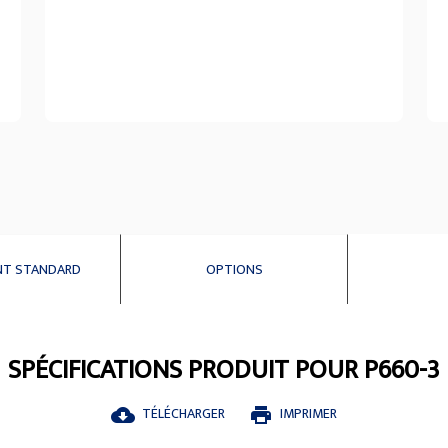
NT STANDARD
OPTIONS
SPÉCIFICATIONS PRODUIT POUR P660-3
TÉLÉCHARGER
IMPRIMER
cloud_download
print