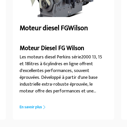
Moteur diesel FGWilson
Moteur Diesel FG Wilson
Les moteurs diesel Perkins série2000 13, 15
et 18litres à 6cylindres en ligne offrent
d'excellentes performances, souvent
éprouvées. Développé à partir d'une base
industrielle extra-robuste éprouvée, le
moteur offre des performances et une
fiabilité supérieures. Sa conception haut de
gamme assure un fonctionnement
En savoir plus
économique et durable, de faibles émissions
ainsi que des performances et une fiabilité
avancées.