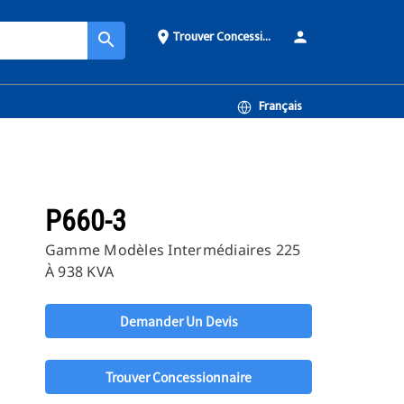
Trouver Concessionnaire
place
person
search
Français
P660-3
Gamme Modèles Intermédiaires 225
À 938 KVA
Demander Un Devis
Trouver Concessionnaire