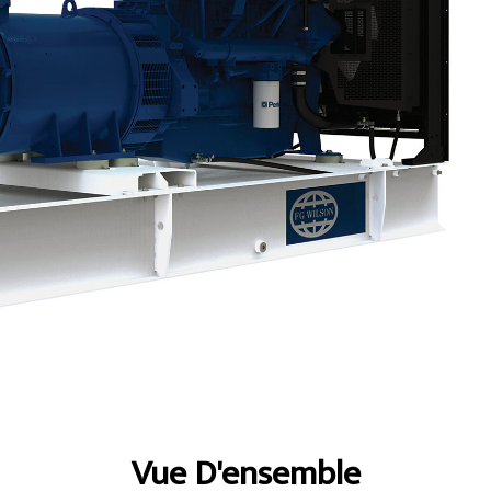
ntages
Spécifications
Présentation
Vue D'ensemble