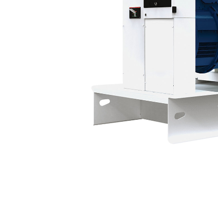
P660-3
Ava
Modifier le modèle