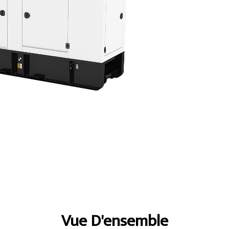
ntages
Spécifications
Présentation
Vue D'ensemble