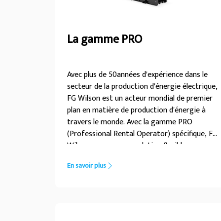
La gamme PRO
Avec plus de 50années d'expérience dans le
secteur de la production d'énergie électrique,
FG Wilson est un acteur mondial de premier
plan en matière de production d'énergie à
travers le monde. Avec la gamme PRO
(Professional Rental Operator) spécifique, FG
Wilson propose une solution flexible pour
chaque application. La gamme PRO propose
En savoir plus
aux sociétés de location un produit qui
répond à un large éventail d'applications. Nos
groupes électrogènes de location ont un bon
rendement énergétique, ils sont faciles à
utiliser et suffisamment robustes pour