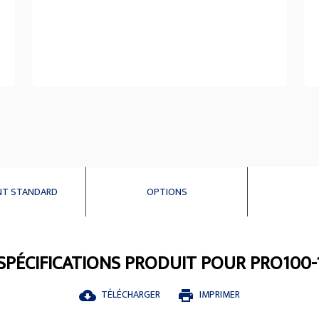
NT STANDARD
OPTIONS
SPÉCIFICATIONS PRODUIT POUR PRO100-
TÉLÉCHARGER
IMPRIMER
cloud_download
print