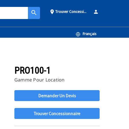
Trouver Concessionnaire
place
person
search
Français
PRO100-1
Gamme Pour Location
Demander Un Devis
Trouver Concessionnaire