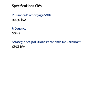
Spécifications Clés
Puissance D'amorçage 50Hz
100,0 kVA
Fréquence
50 Hz
Stratégie Antipollution/d'économie De Carburant
CPCB IV+
Trouver Concessionnaire
Demander Un Devis