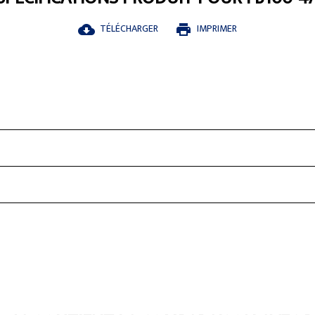
TÉLÉCHARGER
IMPRIMER
cloud_download
print