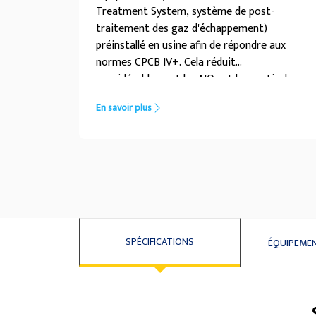
Treatment System, système de post-
traitement des gaz d'échappement)
préinstallé en usine afin de répondre aux
normes CPCB IV+. Cela réduit
considérablement les NOx et les particules
présentes dans les gaz d'échappement, afin
En savoir plus
de respecter les limites prescrites par
l'organisme de réglementation.
SPÉCIFICATIONS
ÉQUIPEME