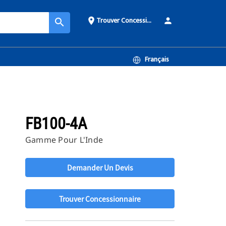
Trouver Concessionnaire
place
person
search
Français
FB100-4A
Gamme Pour L'Inde
Demander Un Devis
Trouver Concessionnaire