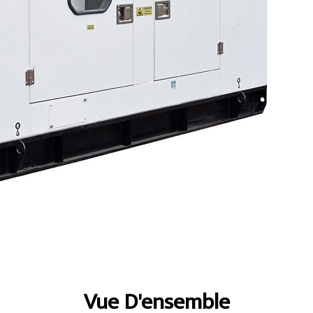
ntages
Spécifications
Présentation
Vue D'ensemble