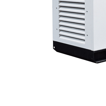
FB100-4A
Ava
Modifier le modèle