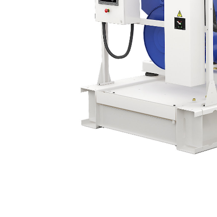
P900-1M / P900-1
Ava
Modifier le modèle