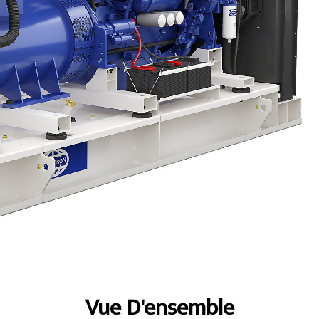
ntages
Spécifications
Présentation
Vue D'ensemble