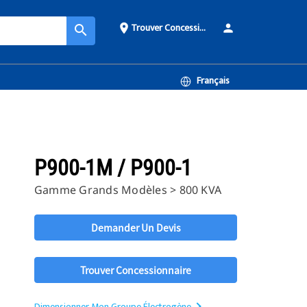
Trouver Concessionnaire
place
person
search
Français
P900-1M / P900-1
Gamme Grands Modèles > 800 KVA
Demander Un Devis
Trouver Concessionnaire
Dimensionner Mon Groupe Électrogène