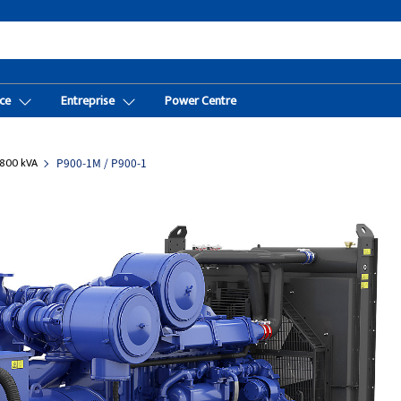
ce
Entreprise
Power Centre
800 kVA
P900-1M / P900-1