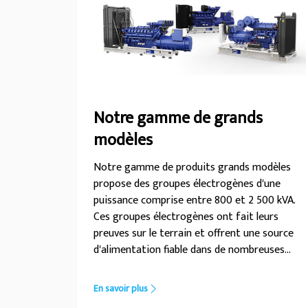
Notre gamme de grands
modèles
Notre gamme de produits grands modèles
propose des groupes électrogènes d'une
puissance comprise entre 800 et 2 500 kVA.
Ces groupes électrogènes ont fait leurs
preuves sur le terrain et offrent une source
d'alimentation fiable dans de nombreuses
applications critiques : mini-centrales
électriques, centres de données, grandes
En savoir plus
usines, aéroports, hôpitaux et grands