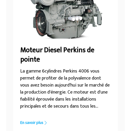
Moteur Diesel Perkins de
pointe
La gamme 6cylindres Perkins 4006 vous
permet de profiter de la polyvalence dont
vous avez besoin aujourd'hui sur le marché de
la production d'énergie. Ce moteur est d'une
fiabilité éprouvée dans les installations
principales et de secours dans tous les
secteurs clés, comme les usines de
production, les hôpitaux et les centres de
En savoir plus
données. Les Moteurs 4006 disposent de