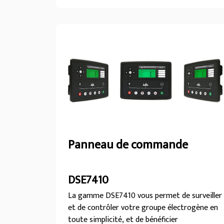
magasins de détail, etc. Disponible avec un
ensemble 50°C optionnel garantissant un
fonctionnement efficace à des températures
ambiantes élevées, cette gamme peut être
personnalisée à l'aide d'enceintes, de circuits
de refroidissement et de systèmes de
commande spéciaux et sur mesure: notre
équipe spécialisée dans les solutions d'énergie
personnalisées répondra à tous vos besoins.
Panneau de commande
DSE7410
La gamme DSE7410 vous permet de surveiller
et de contrôler votre groupe électrogène en
toute simplicité, et de bénéficier