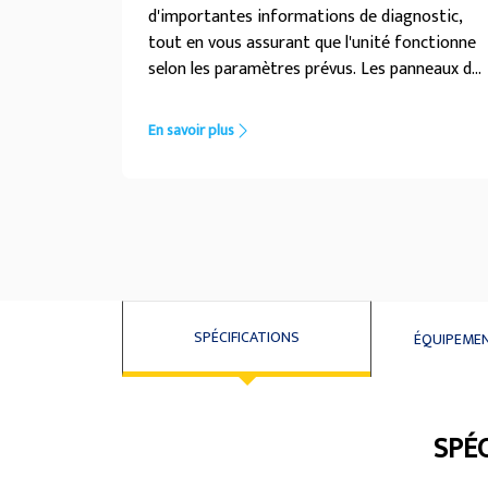
d'importantes informations de diagnostic,
tout en vous assurant que l'unité fonctionne
selon les paramètres prévus. Les panneaux de
commande Deep Sea offrent un menu de
navigation simple et intuitif et simplifient le
En savoir plus
fonctionnement de votre groupe
électrogène. Les informations clés sont
affichées sur l'écran LCD et indiquées par des
LED à l'aide de symboles universels, ce qui
élimine la nécessité d'instructions complexes
ou de paramètres de langue.
SPÉCIFICATIONS
ÉQUIPEME
SPÉC