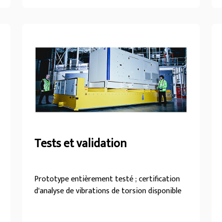
rapports puissance-poids exceptionnels et de
conceptions compactes, les rendant simples à
transporter et à installer.
Tests et validation
Prototype entièrement testé ; certification
d'analyse de vibrations de torsion disponible