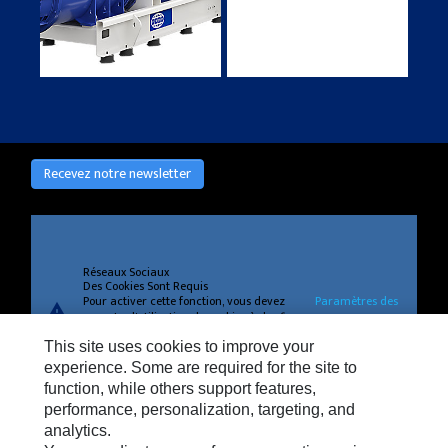
Recevez notre newsletter
Réseaux Sociaux
Des Cookies Sont Requis
Pour activer cette fonction, vous devez
Paramètres des
warning
accepter l'utilisation de cookies à des fins
cookies
de fonctionnement, de performances et
This site uses cookies to improve your
de ciblage.
experience. Some are required for the site to
function, while others support features,
performance, personalization, targeting, and
analytics.
Confidentialité