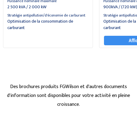
Puissance nominale maximale
Puissance nominale
2 500 kVA / 2 000 kW
900kVA / (720 kW
Stratégie antipollution/d'économie de carburant
Stratégie antipollut
Optimisation de la consommation de
Optimisation de l
carburant
carburant
Affi
Des brochures produits FGWilson et d'autres documents
d'information sont disponibles pour votre activité en pleine
croissance.