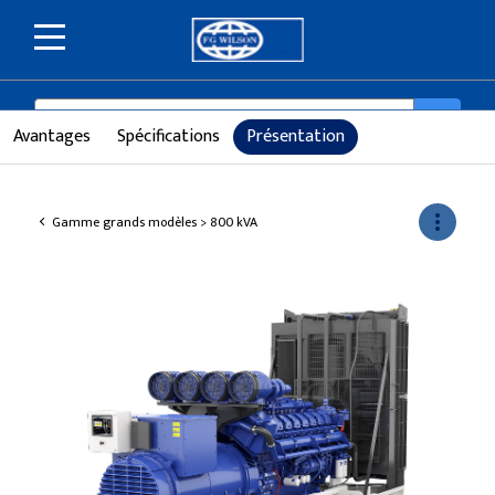
SEARCH
search
Avantages
Spécifications
Présentation
more_vert
Gamme grands modèles > 800 kVA