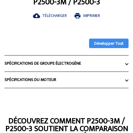
P2500-3M / P2500-3
TÉLÉCHARGER
IMPRIMER
cloud_download
print
Développer Tout
SPÉCIFICATIONS DE GROUPE ÉLECTROGÈNE
SPÉCIFICATIONS DU MOTEUR
DÉCOUVREZ COMMENT P2500-3M /
P2500-3 SOUTIENT LA COMPARAISON