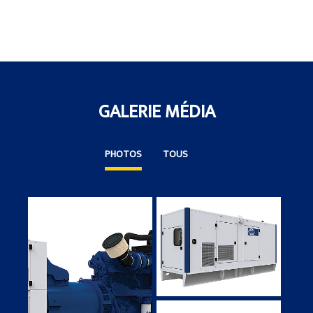
a
N
Ta
GALERIE MÉDIA
PHOTOS
TOUS