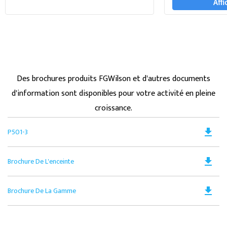
Affi
Des brochures produits FGWilson et d'autres documents
d'information sont disponibles pour votre activité en pleine
croissance.
Do
file_download
P501-3
PD
Op
Do
file_download
Brochure De L'enceinte
in
PD
a
Op
N
Do
file_download
Brochure De La Gamme
in
Ta
PD
a
Op
N
in
Ta