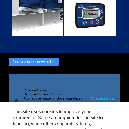
Recevez notre newsletter
Réseaux Sociaux
Des Cookies Sont Requis
Pour activer cette fonction, vous devez
Paramètres des
warning
accepter l'utilisation de cookies à des fins
cookies
de fonctionnement, de performances et
This site uses cookies to improve your
de ciblage.
experience. Some are required for the site to
function, while others support features,