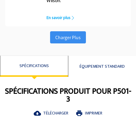
Wilson.
En savoir plus
Charger Plus
SPÉCIFICATIONS
ÉQUIPEMENT STANDARD
SPÉCIFICATIONS PRODUIT POUR P501-
3
TÉLÉCHARGER
IMPRIMER
cloud_download
print