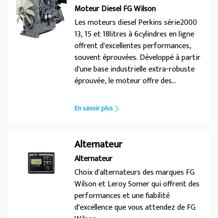
Moteur Diesel FG Wilson
Les moteurs diesel Perkins série2000
13, 15 et 18litres à 6cylindres en ligne
offrent d'excellentes performances,
souvent éprouvées. Développé à partir
d'une base industrielle extra-robuste
éprouvée, le moteur offre des
performances et une fiabilité
supérieures. Sa conception haut de
En savoir plus
gamme assure un fonctionnement
économique et durable, de faibles
émissions ainsi que des performances
Alternateur
et une fiabilité avancées.
Alternateur
Choix d'alternateurs des marques FG
Wilson et Leroy Somer qui offrent des
performances et une fiabilité
d'excellence que vous attendez de FG