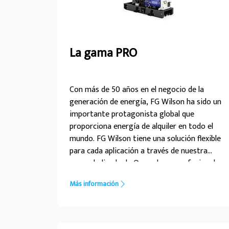
La gama PRO
Con más de 50 años en el negocio de la
generación de energía, FG Wilson ha sido un
importante protagonista global que
proporciona energía de alquiler en todo el
mundo. FG Wilson tiene una solución flexible
para cada aplicación a través de nuestra
gama dedicada de Operadores profesionales
de alquiler (PRO, Professional Rental
Más información
Operator). La gama PRO ofrece a los
propietarios de flotas de alquiler productos
para satisfacer una amplia variedad de
aplicaciones. Nuestros grupos electrógenos