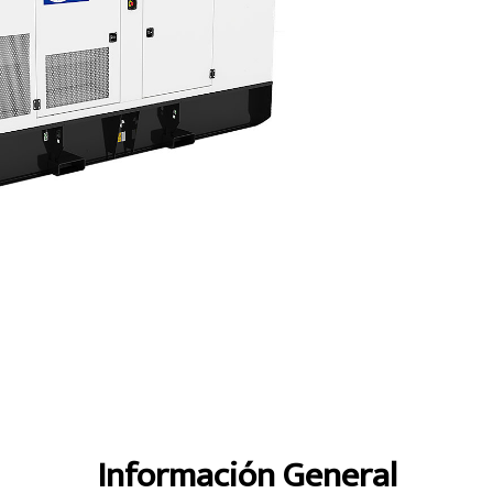
ajas
Especificaciones
Recorrido
Información General