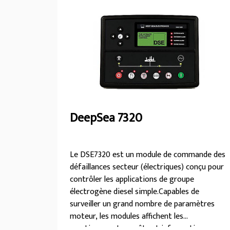
de alquiler son eficientes en el uso de
combustible, fáciles de operar y muy
resistentes para cumplir con las rigurosas
exigencias de las necesidades energéticas
temporales que usted tenga.
DeepSea 7320
Le DSE7320 est un module de commande des
défaillances secteur (électriques) conçu pour
contrôler les applications de groupe
électrogène diesel simple.Capables de
surveiller un grand nombre de paramètres
moteur, les modules affichent les
avertissements, arrêts et informations