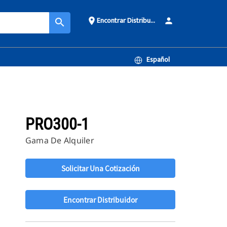
Encontrar Distribuidor
place
person
search
Español
PRO300-1
Gama De Alquiler
Solicitar Una Cotización
Encontrar Distribuidor