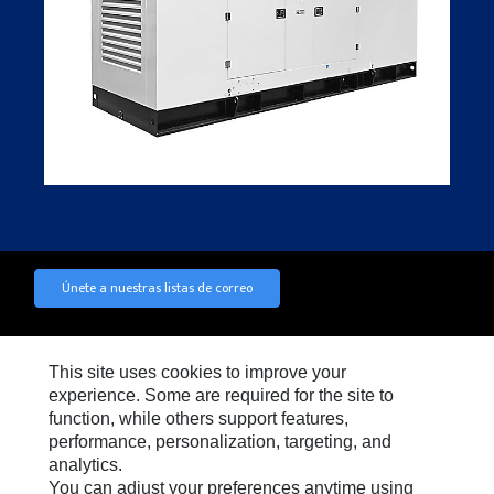
Únete a nuestras listas de correo
This site uses cookies to improve your
experience. Some are required for the site to
Redes Sociales
Las Cookies Son Obligatorias
function, while others support features,
Para habilitar esta función, deberá
Configuración de
warning
performance, personalization, targeting, and
aceptar el uso de las cookies de
cookies
analytics.
segmentación, funcionales y de
rendimiento.
You can adjust your preferences anytime using