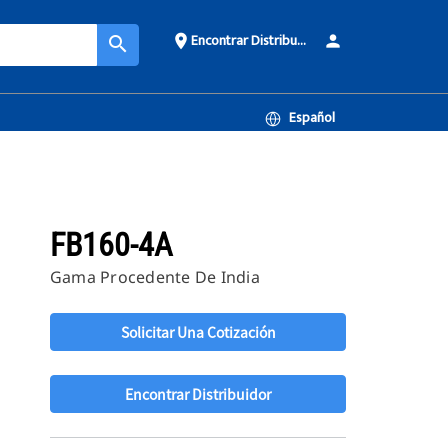
Encontrar Distribuidor
place
person
search
Español
FB160-4A
Gama Procedente De India
Solicitar Una Cotización
Encontrar Distribuidor