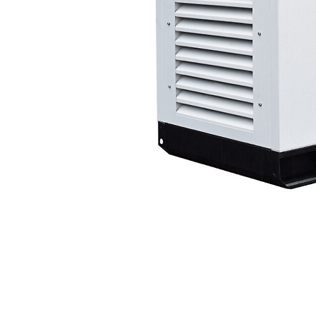
FB160-4A
Vent
Cambiar modelo