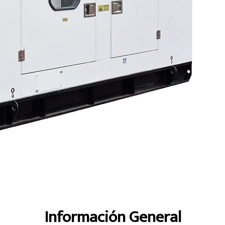
ajas
Especificaciones
Recorrido
Información General