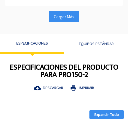
Cargar Más
ESPECIFICACIONES
EQUIPOS ESTÁNDAR
ESPECIFICACIONES DEL PRODUCTO
PARA PRO150-2
DESCARGAR
IMPRIMIR
cloud_download
print
Expandir Todo