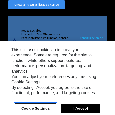
Únete a nuestras listas de correo
Redes Sociales
Las Cookies Son Obligatorias
Para habilitar esta función, deberá
Configuración de
warning
aceptar el uso de las cookies de
cookies
segmentación, funcionales y de
This site uses cookies to improve your
rendimiento.
experience. Some are required for the site to
function, while others support features,
performance, personalization, targeting, and
analytics.
Privacidad
You can adjust your preferences anytime using
Cookie Settings
Cookie Settings.
By selecting I Accept, you agree to the use of
Légal
functional, performance, and targeting cookies.
Cookie Settings
I Accept