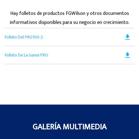
Hay folletos de productos FGWilson y otros documentos
informativos disponibles para su negocio en crecimiento.
Do
file_download
Folleto Del PRO150-2
PD
Op
Do
file_download
Folleto De La Gama PRO
in
PD
a
Op
N
in
Ta
a
N
Ta
GALERÍA MULTIMEDIA