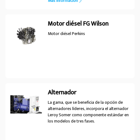
Más información
Rental Operator). La gama PRO ofrece a los
propietarios de flotas de alquiler productos
para satisfacer una amplia variedad de
aplicaciones. Nuestros grupos electrógenos
Motor diésel FG Wilson
de alquiler son eficientes en el uso de
combustible, fáciles de operar y muy
Motor diésel Perkins
resistentes para cumplir con las rigurosas
exigencias de las necesidades energéticas
temporales que usted tenga.
Alternador
La gama, que se beneficia de la opción de
alternadores líderes, incorpora el alternador
Leroy Somer como componente estándar en
los modelos de tres fases.