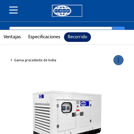
SEARCH
search
Ventajas
Especificaciones
Recorrido
more_vert
Gama procedente de India