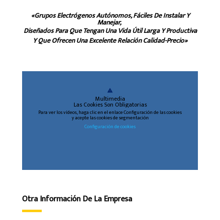
«Grupos Electrógenos Autónomos, Fáciles De Instalar Y
Manejar,
Diseñados Para Que Tengan Una Vida Útil Larga Y Productiva
Y Que Ofrecen Una Excelente Relación Calidad-Precio»
warning
Multimedia
Las Cookies Son Obligatorias
Para ver los vídeos, haga clic en el enlace Configuración de las cookies
y acepte las cookies de segmentación
Configuración de cookies
Otra Información De La Empresa