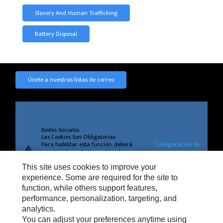
Slavery And Human Trafficking
Battery Disposal
Únete a nuestras listas de correo
Redes Sociales
Las Cookies Son Obligatorias
Para habilitar esta función, deberá
Configuración de
warning
aceptar el uso de las cookies de
cookies
segmentación, funcionales y de
This site uses cookies to improve your
rendimiento.
experience. Some are required for the site to
function, while others support features,
performance, personalization, targeting, and
analytics.
Privacidad
You can adjust your preferences anytime using