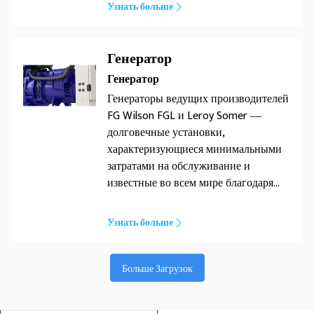
областей применения и хорошо
Узнать больше
зарекомендовали себя при работе в
полевых условиях. Они не только
надежны, но также отличаются
Генератор
низкой эксплуатационной
Генератор
стоимостью и высокой топливной
Генераторы ведущих производителей
экономичностью.
FG Wilson FGL и Leroy Somer ―
долговечные установки,
характеризующиеся минимальными
затратами на обслуживание и
известные во всем мире благодаря
надежной выработке электроэнергии.
Они были разработаны специально
Узнать больше
для генераторных установок FG
Wilson и характеризуются высокой
производительностью и хорошей
Больше Загрузок
пусковой способностью двигателей.