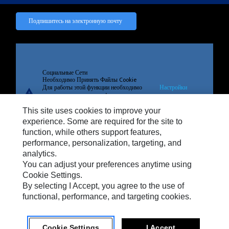
Подпишитесь на электронную почту
Социальные Сети
Необходимо Принять Файлы Cookie
Для работы этой функции необходимо
Настройки
warning
принять таргетинговые, функциональные
файлов cookie
файлы cookie и файлы cookie
This site uses cookies to improve your
производительности.
experience. Some are required for the site to
function, while others support features,
performance, personalization, targeting, and
analytics.
Конфиденциальность
You can adjust your preferences anytime using
Cookie Settings
Cookie Settings.
By selecting I Accept, you agree to the use of
Легальный
functional, performance, and targeting cookies.
Cookie Settings
I Accept