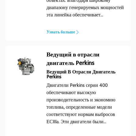
объектах. Благодаря широкому
диапазону генерируемых мощностей
эта линейка обеспечивает
оптимальную производительность в
различных сферах использования,
Узнать больше
включая строительство, жилой
сектор, розничную торговлю и
телекоммуникации. Современный
Ведущий в отрасли
дизайн модели с полимерным
двигатель Perkins
корпусом обеспечивает ее
Ведущий В Отрасли Двигатель
востребованность на рынке и
Perkins
дополнительно расширяет эту
Двигатели Perkins серии 400
линейку, включающую модели с
обеспечивают высокую
традиционным металлическим
производительность и экономию
корпусом. Живите без перерывов
топлива, определенные модели
вместе с FG Wilson.
соответствуют нормам выбросов
ЕСIIIа. Эти двигатели были
разработаны для самых разных