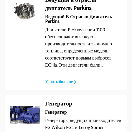
Ведущий в отрасли
производительность с расширенным
двигатель Perkins
выбором опций, предоставляя
Ведущий В Отрасли Двигатель
возможность выполнения широкого
Perkins
спектра работ в различных условиях
Двигатели Perkins серии 1100
окружающей среды. Создан для
обеспечивают высокую
современного мира, доверьтесь FG
производительность и экономию
Wilson.
топлива, определенные модели
соответствуют нормам выбросов
ЕСIIIа. Эти двигатели были
разработаны для самых разных
областей применения и хорошо
Узнать больше
зарекомендовали себя при работе в
полевых условиях. При низком
расходе топлива и масла и
Генератор
соблюдении интервалов
Генератор
обслуживания в 500 часов двигатель
Генераторы ведущих производителей
серии 1100 будет работать
FG Wilson FGL и Leroy Somer ―
максимально долгое время.