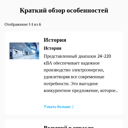
Краткий обзор особенностей
Отображение 1-3 из 6
История
История
Представленный диапазон 24-220
кВА обеспечивает надежное
производство электроэнергии,
удовлетворяя все современные
потребности. Это выгодное
конкурентное предложение, которое
удовлетворит любые ваши
потребности. Обеспечивая
Узнать больше
непревзойденное качество, линейка
оборудования 24-220 кВА
демонстрирует надежную