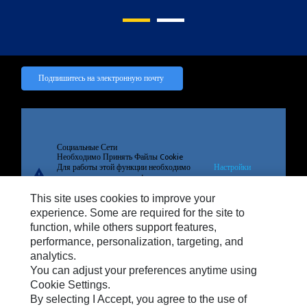
Подпишитесь на электронную почту
Социальные Сети
Необходимо Принять Файлы Cookie
Для работы этой функции необходимо
Настройки
warning
принять таргетинговые, функциональные
файлов cookie
файлы cookie и файлы cookie
This site uses cookies to improve your
производительности.
experience. Some are required for the site to
function, while others support features,
performance, personalization, targeting, and
analytics.
Конфиденциальность
You can adjust your preferences anytime using
Cookie Settings
Cookie Settings.
By selecting I Accept, you agree to the use of
Легальный