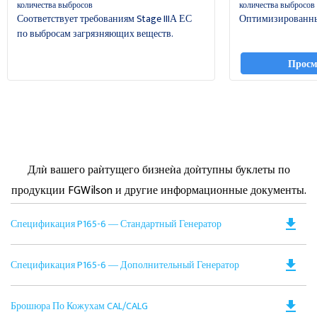
количества выбросов
количества выбросов
Соответствует требованиям Stage IIIА ЕС
Оптимизированны
по выбросам загрязняющих веществ.
Просм
Длѝ вашего раѝтущего бизнеѝа доѝтупны буклеты по
продукции FGWilson и другие информационные документы.
Do
file_download
Спецификация P165-6 ― Стандартный Генератор
PD
Op
Do
file_download
Спецификация P165-6 ― Дополнительный Генератор
in
PD
a
Op
N
Do
file_download
Брошюра По Кожухам CAL/CALG
in
Ta