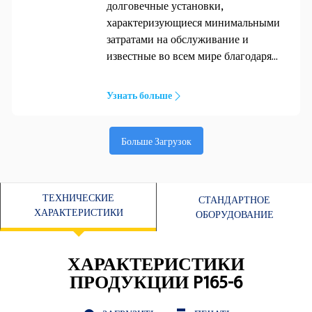
долговечные установки,
характеризующиеся минимальными
затратами на обслуживание и
известные во всем мире благодаря
надежной выработке электроэнергии.
Они были разработаны специально
Узнать больше
для генераторных установок FG
Wilson и характеризуются высокой
производительностью и хорошей
Больше Загрузок
пусковой способностью двигателей.
ТЕХНИЧЕСКИЕ
СТАНДАРТНОЕ
ХАРАКТЕРИСТИКИ
ОБОРУДОВАНИЕ
ХАРАКТЕРИСТИКИ
ПРОДУКЦИИ P165-6