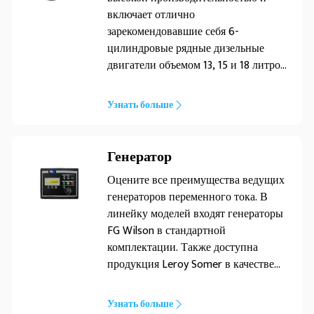
включает отлично
зарекомендовавшие себя 6-
цилиндровые рядные дизельные
двигатели объемом 13, 15 и 18 литров.
Двигатель, разработан для тяжелых
условий промышленной
Узнать больше
эксплуатации и отличается высокой
производительностью и
надежностью. Его первоклассный
Генератор
дизайн обеспечивает экономичную и
Оцените все преимущества ведущих
долговечную работу, низкий уровень
генераторов переменного тока. В
выбросов, повышенную
линейку моделей входят генераторы
производительность и надежность.
FG Wilson в стандартной
комплектации. Также доступна
продукция Leroy Somer в качестве
дополнительного
усовершенствования.
Узнать больше