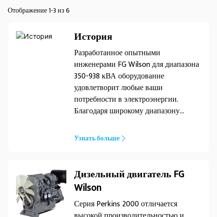
Отображение 1-3 из 6
История
Разработанное опытными
инженерами FG Wilson для диапазона
350-938 кВА оборудование
удовлетворит любые ваши
потребности в электроэнергии.
Благодаря широкому диапазону
генерируемых мощностей эта
линейка обеспечивает оптимальную
Узнать больше
производительность в различных
сферах использования. Опыт
проектирования� Надежная
Дизельный двигатель FG
мощность
Wilson
Серия Perkins 2000 отличается
высокой производительностью и