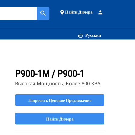
Найти Дилера
place
person
search
Русский
P900-1M / P900-1
Высокая Мощность, Более 800 КВА
Запросить Ценовое Предложение
Найти Дилера