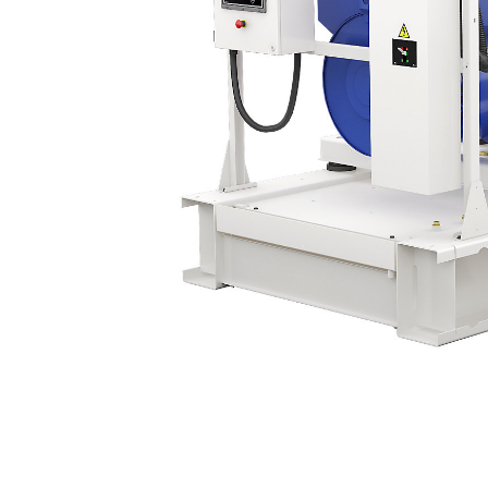
P900-1M / P900-1
Пре
Изменение модели