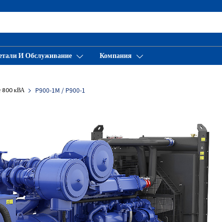
етали И Обслуживание
Компания
е 800 кВА
P900-1M / P900-1