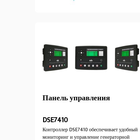
крупные заводы, аэропорты, больницы,
крупные розничные магазины и пр.
Поставляемая в комплекте с корпусом 50 °C,
для эффективной работы при высоких
температурах окружающей среды эта
линейка может быть модернизирована с
помощью специальных корпусов, систем
охлаждения и специализированных систем
управления. Наша команда по внедрению
специализированных решений для
производства электроэнергии готова
удовлетворить любые ваши потребности.
Панель управления
DSE7410
Контроллер DSE7410 обеспечивает удобный
мониторинг и управление генераторной