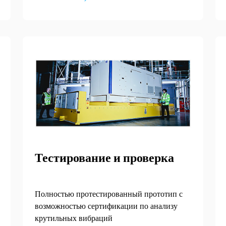
предприятиях, в больницах и дата-центрах.
Двигатели серии 4006 имеют
исключительную удельную мощность и
компактную конструкцию, что упрощает их
транспортировку и установку.
Тестирование и проверка
Полностью протестированный прототип с
возможностью сертификации по анализу
крутильных вибраций