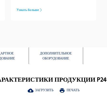
продукции осуществляется посредством
дилерской сети, охватывающей все регионы
Узнать больше
мира.
ДАРТНОЕ
ДОПОЛНИТЕЛЬНОЕ
ДОВАНИЕ
ОБОРУДОВАНИЕ
АРАКТЕРИСТИКИ ПРОДУКЦИИ P249
ЗАГРУЗИТЬ
ПЕЧАТЬ
cloud_download
print