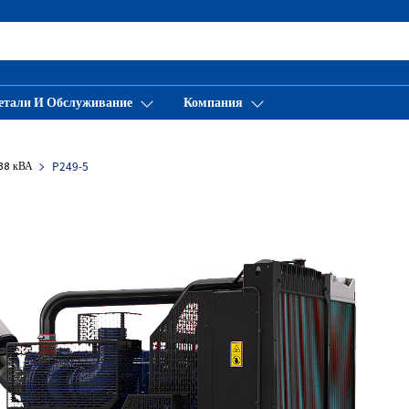
етали И Обслуживание
Компания
938 кВА
P249-5