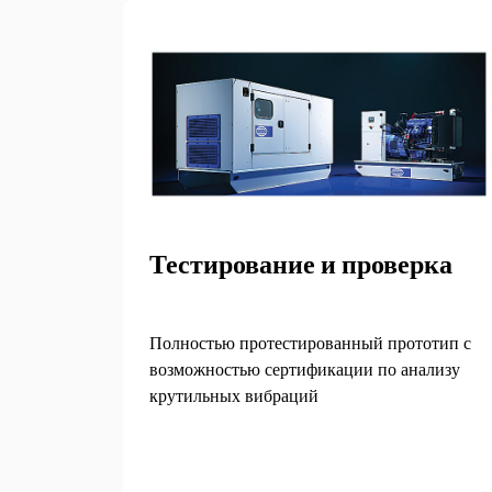
установки. Благодаря широкому диапазону
генерируемых мощностей эта линейка
обеспечивает оптимальную
производительность в различных сферах
использования. Живите без перерывов
вместе с FG Wilson.
Тестирование и проверка
Полностью протестированный прототип с
возможностью сертификации по анализу
крутильных вибраций