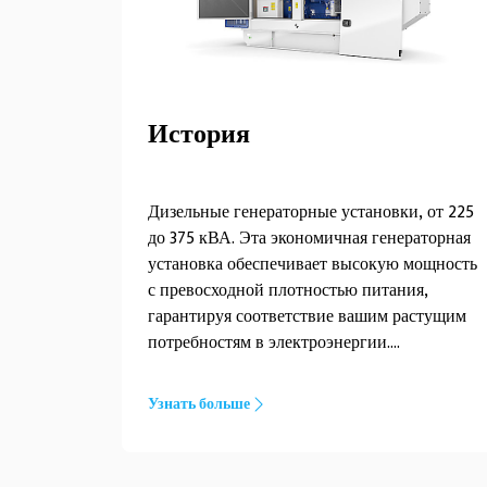
История
Дизельные генераторные установки, от 225
до 375 кВА. Эта экономичная генераторная
установка обеспечивает высокую мощность
с превосходной плотностью питания,
гарантируя соответствие вашим растущим
потребностям в электроэнергии.
Компактные и прочные генераторы из серии
мощностью от 225 до 375 кВА разработаны
Узнать больше
для соответствия вашим требованиям. Их
можно легко переместить в необходимое
положение, независимо от условий