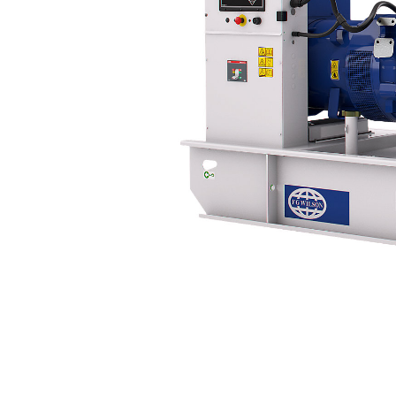
P249-5
Пре
Изменение модели