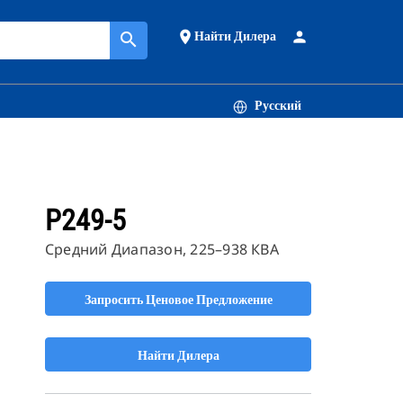
Найти Дилера
place
person
search
Русский
P249-5
Средний Диапазон, 225–938 КВА
Запросить Ценовое Предложение
Найти Дилера