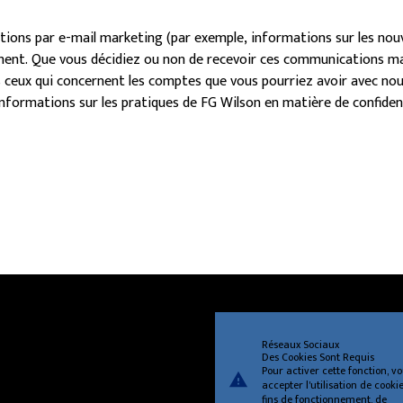
tions par e-mail marketing (par exemple, informations sur les no
nt. Que vous décidiez ou non de recevoir ces communications ma
 ceux qui concernent les comptes que vous pourriez avoir avec nous
informations sur les pratiques de FG Wilson en matière de confident
Réseaux Sociaux
Des Cookies Sont Requis
Pour activer cette fonction, v
warning
accepter l'utilisation de cooki
fins de fonctionnement, de